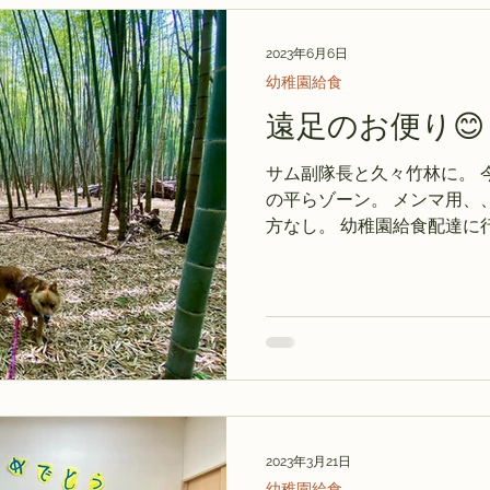
2023年6月6日
幼稚園給食
遠足のお便り😊
サム副隊長と久々竹林に。 
の平らゾーン。 メンマ用、、、
方なし。 幼稚園給食配達に
足に来た時のお便りをもらっ
Ｙ村先生、上手すぎ。...
2023年3月21日
幼稚園給食