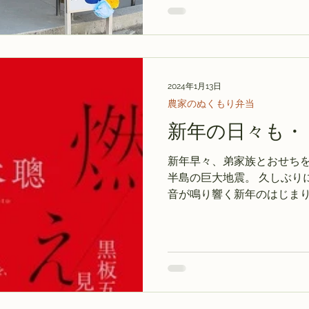
2024年1月13日
農家のぬくもり弁当
新年の日々も・
新年早々、弟家族とおせち
半島の巨大地震。 久しぶり
音が鳴り響く新年のはじまり
を思い出しました。天災には
早い回復、そして暮らしの復興