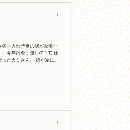
今冬手入れ予定の我が家唯一
今年は全く無し(T ^ T) 仕
行ったカミさん、 我が家に遠
て来た。 その出来に感激！