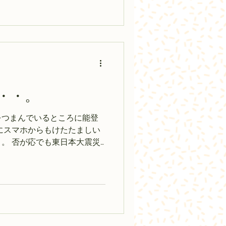
・・。
をつまんでいるところに能登
にスマホからもけたたましい
。 否が応でも東日本大震災
敵わない。 被害の少しでも
を祈るばかりです。...