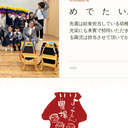
め で た い
先週は給食担当している幼稚
光栄にも来賓で招待いただき
る園児は担当させて頂いて
てくれた園児。 それもあり
とりの園児が、 小さいなが
姿は感慨深く、...