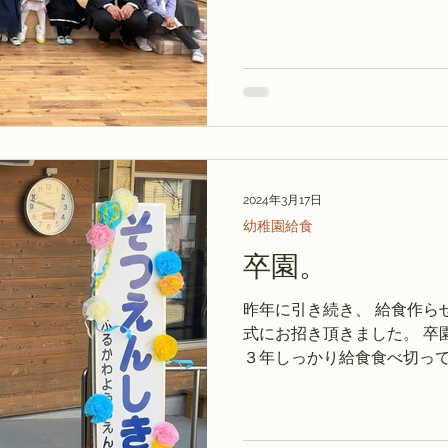
続き、我慢できずに病院行っ
いただいた幼稚園の卒園式。 
2024年3月17日
幼稚園給食
卒園。
昨年に引き続き、 給食作ら
式にお招き頂きました。 卒
３年しっかり給食食べ切って
諸関係者へのお礼の言葉に、
感動しっぱなしでした。 ３
え、...