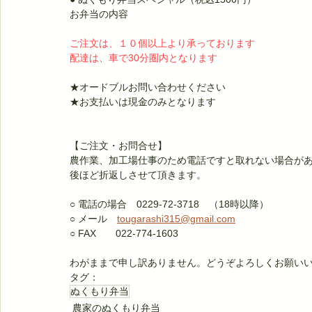
お弁当の内容
ご注文は、​１０個以上より承っております
配達は、車で30分圏内となります
★オードブルお問い合わせください
★お支払いは現金のみとなります
【ご注文・お問合せ】
農作業、加工場仕事のため電話ですと取れない場合が
後ほど折返しさせて頂きます。
○ 電話の場合　0229-72-3718　（18時以降）
○ メール　
tougarashi315@gmail.com
○ FAX　　022-774-1603
わがままで申し訳ありません。どうぞよろしくお願い
タグ：
ぬくもり弁当
農家のぬくもり弁当