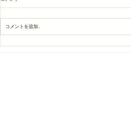
春間近。
コメントを追加…
なんばんなんばんまたなんば
ん。