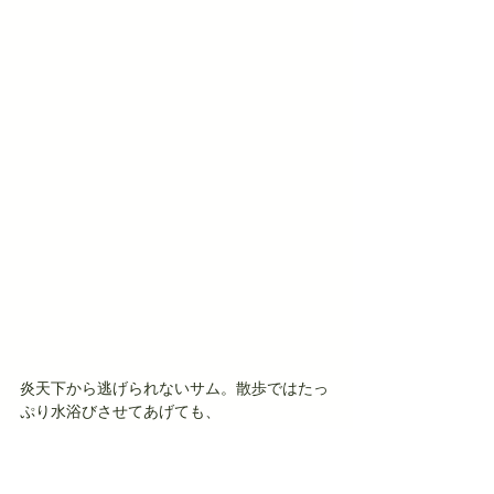
炎天下から逃げられないサム。散歩ではたっ
ぷり水浴びさせてあげても、
小屋に戻りたくな〜〜〜〜い！とごねられ
る。。。。